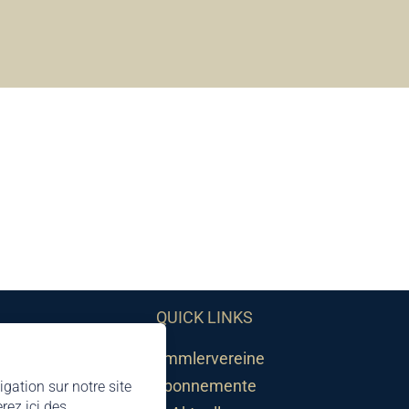
QUICK LINKS
Sammlervereine
Abonnemente
igation sur notre site
rez ici des