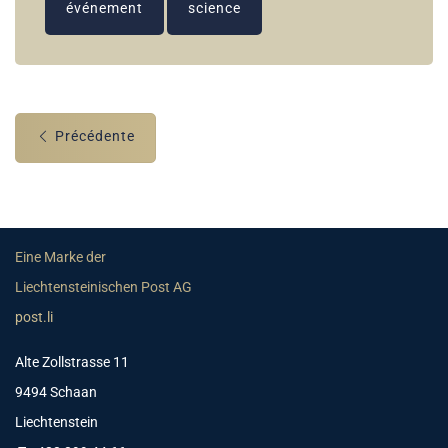
événement
science
Précédente
Eine Marke der
Liechtensteinischen Post AG
post.li
Alte Zollstrasse 11
9494 Schaan
Liechtenstein