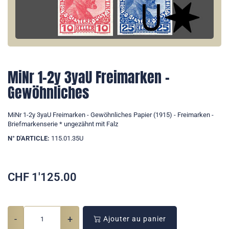
MiNr 1-2y 3yaU Freimarken -
Gewöhnliches
MiNr 1-2y 3yaU Freimarken - Gewöhnliches Papier (1915) - Freimarken -
Briefmarkenserie * ungezähnt mit Falz
N° D'ARTICLE:
115.01.35U
CHF
1'125.00
-
+
Ajouter au panier