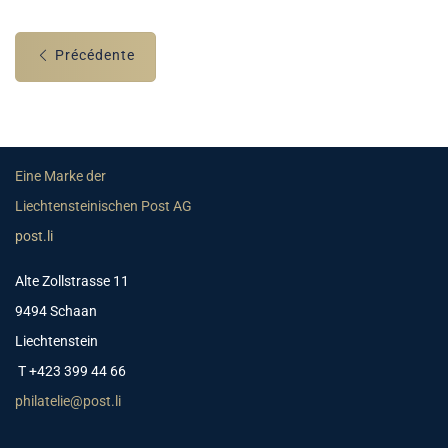
Précédente
Eine Marke der
Liechtensteinischen Post AG
post.li
Alte Zollstrasse 11
9494 Schaan
Liechtenstein
T +423 399 44 66
philatelie@post.li