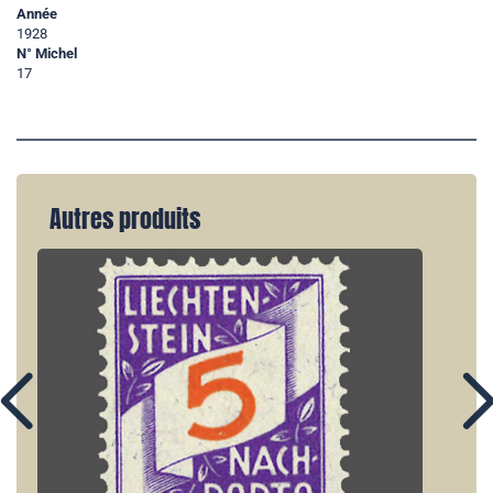
Année
1928
N° Michel
17
Autres produits