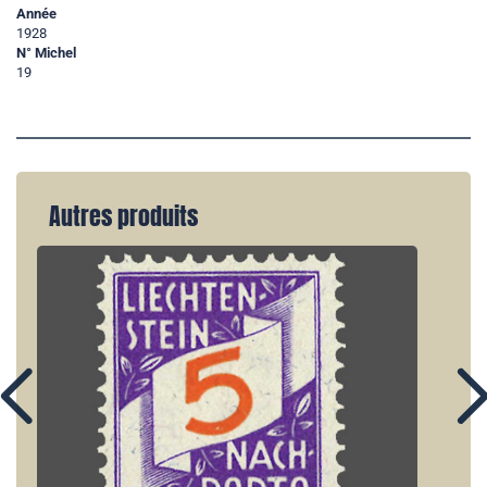
Année
1928
N° Michel
19
Autres produits