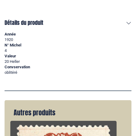
Détails du produit
Année
1920
N° Michel
4
Valeur
20 Heller
Convservation
oblitéré
Autres produits