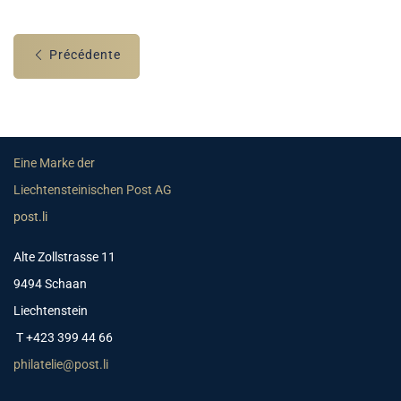
Précédente
Eine Marke der
Liechtensteinischen Post AG
post.li
Alte Zollstrasse 11
9494 Schaan
Liechtenstein
T +423 399 44 66
philatelie@post.li