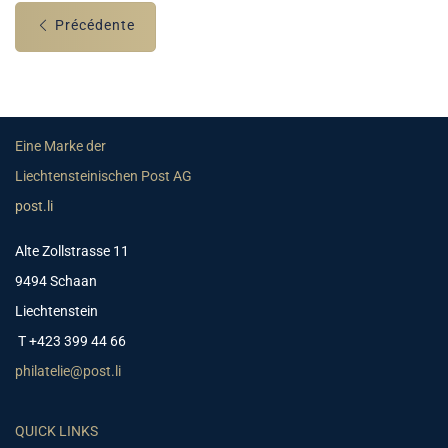
Précédente
Eine Marke der
Liechtensteinischen Post AG
post.li
Alte Zollstrasse 11
9494 Schaan
Liechtenstein
T +423 399 44 66
philatelie@post.li
QUICK LINKS