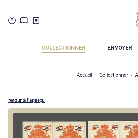
Service Clientele
Actualités
Points de vente
Abonnement
COLLECTIONNER
ENVOYER
Newsletter
Brochures
Archives des Brochures
Musée de la poste du Liechtenstein
Accueil
Collectionner
A
Archives des timbrage
Sociétés de collectionneurs
Presse / Médias
Crypto Timbres
Principauté de Liechtenstein
Postcrossing
retour à l'aperçu
Stamp Manager