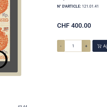
N° D'ARTICLE:
121.01.41
CHF
400.00
-
+
Aj
43-44