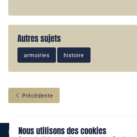
Autres sujets
armoiries
histoire
Précédente
Nous utilisons des cookies
Eine Marke der