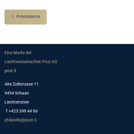
Précédente
Eine Marke der
Liechtensteinischen Post AG
post.li
Alte Zollstrasse 11
9494 Schaan
Liechtenstein
T +423 399 44 66
philatelie@post.li