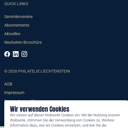
QUICK LINKS
Sammlervereine
Abonnemente
Aktuelles
Neuheiten-Broschüre
© 2026 PHILATELIE LIECHTENSTEIN
AGB
Impressum
Datenschutzerklärung
Wir verwenden Cookies
Wir setzen auf dieser Webseite Cookies ein. Mit der Nutzung unserer
Webseite, stimmen Sie der Verwendung von Cookies zu. Weitere
Information dazu, wie wir Cookies einsetzen, und wie Sie die