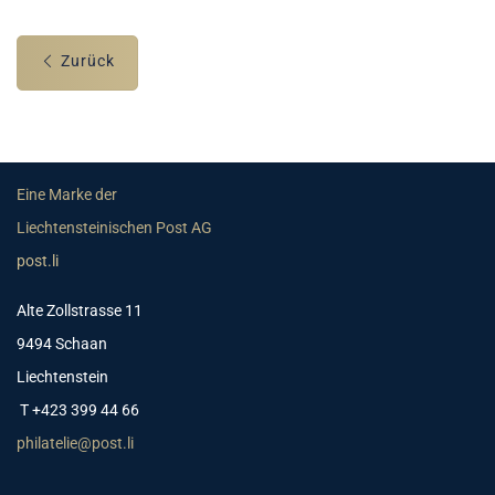
Zurück
Eine Marke der
Liechtensteinischen Post AG
post.li
Alte Zollstrasse 11
9494 Schaan
Liechtenstein
T +423 399 44 66
philatelie@post.li