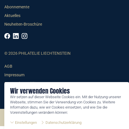
Abonnemente
Aktuelles
Neuheiten-Broschüre
© 2026 PHILATELIE LIECHTENSTEIN
AGB
Impressum
Datenschutzerklärung
Wir verwenden Cookies
Wir setzen auf dieser Webseite Cookies ein. Mit der Nutzung unserer
Webseite, stimmen Sie der Verwendung von Cookies zu. Weitere
Information dazu, wie wir Cookies einsetzen, und wie Sie die
Voreinstellungen verändern können:
©2026 by Philatelie Liechtenstein | All rights reserved
Einstellungen
Datenschutzerklärung