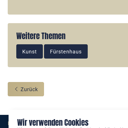
Weitere Themen
Kunst
Fürstenhaus
Zurück
Wir verwenden Cookies
Eine Marke der