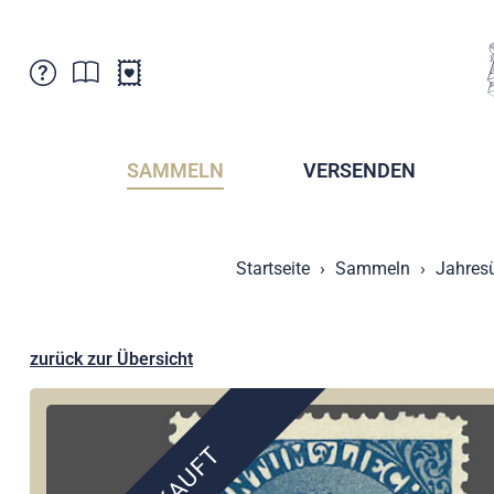
Kundenbetreuung
Aktuelles
Verkaufsstellen
Abonnemente
SAMMELN
VERSENDEN
Newsletter
Broschüren
Broschüren - Archiv
Postmuseum
Startseite
Sammeln
Jahres
Stempel - Archiv
Sammlervereine
Presse / Medien
Kryptobriefmarken
Fürstentum Liechtenstein
Postcrossing
zurück zur Übersicht
Stamp Manager