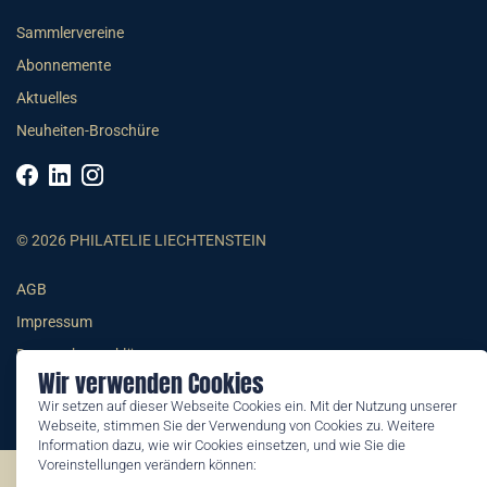
Sammlervereine
Abonnemente
Aktuelles
Neuheiten-Broschüre
© 2026 PHILATELIE LIECHTENSTEIN
AGB
Impressum
Datenschutzerklärung
Wir verwenden Cookies
Wir setzen auf dieser Webseite Cookies ein. Mit der Nutzung unserer
Webseite, stimmen Sie der Verwendung von Cookies zu. Weitere
Information dazu, wie wir Cookies einsetzen, und wie Sie die
Voreinstellungen verändern können:
©2026 by Philatelie Liechtenstein | All rights reserved