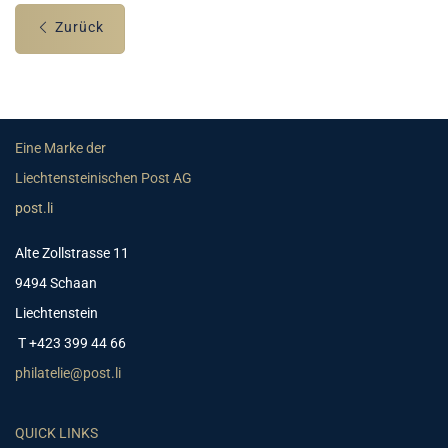
Zurück
Eine Marke der
Liechtensteinischen Post AG
post.li
Alte Zollstrasse 11
9494 Schaan
Liechtenstein
T +423 399 44 66
philatelie@post.li
QUICK LINKS