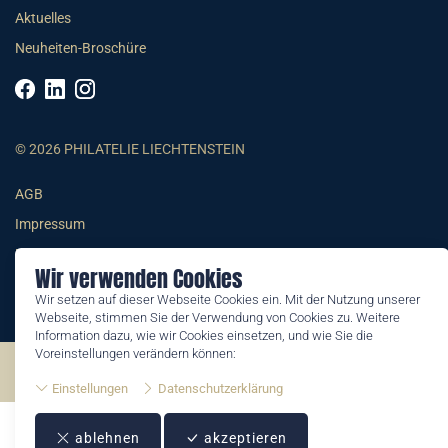
Aktuelles
Neuheiten-Broschüre
© 2026 PHILATELIE LIECHTENSTEIN
AGB
Impressum
Datenschutzerklärung
Wir verwenden Cookies
Wir setzen auf dieser Webseite Cookies ein. Mit der Nutzung unserer
Webseite, stimmen Sie der Verwendung von Cookies zu. Weitere
Information dazu, wie wir Cookies einsetzen, und wie Sie die
Voreinstellungen verändern können:
©2026 by Philatelie Liechtenstein | All rights reserved
Einstellungen
Datenschutzerklärung
ablehnen
akzeptieren