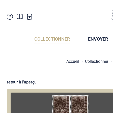
Service Clientele
Actualités
Points de vente
Abonnement
COLLECTIONNER
ENVOYER
Newsletter
Brochures
Archives des Brochures
Musée de la poste du Liechtenstein
Accueil
Collectionner
Archives des timbrage
Sociétés de collectionneurs
Presse / Médias
Crypto Timbres
Principauté de Liechtenstein
Postcrossing
retour à l'aperçu
Stamp Manager