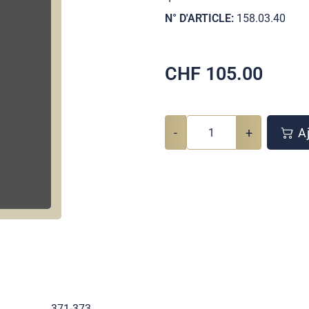
N° D'ARTICLE:
158.03.40
CHF
105.00
-
+
Aj
371-373