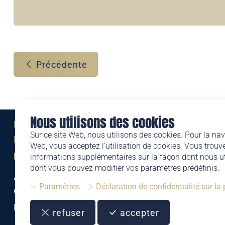
Précédente
Nous utilisons des cookies
Eine Marke der
Sur ce site Web, nous utilisons des cookies. Pour la nav
Liechtensteinischen Post AG
Web, vous acceptez l'utilisation de cookies. Vous trouve
post.li
informations supplémentaires sur la façon dont nous uti
dont vous pouvez modifier vos paramètres prédéfinis:
Alte Zollstrasse 11
Paramètres
Déclaration de confidentialité sur la
9494 Schaan
Liechtenstein
refuser
accepter
T +423 399 44 66