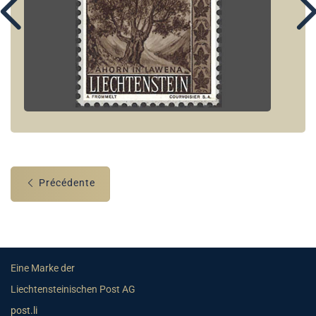
Précédente
Eine Marke der
Liechtensteinischen Post AG
post.li