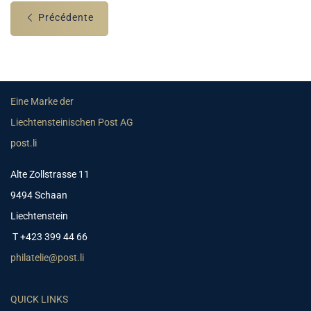
Précédente
Eine Marke der
Liechtensteinischen Post AG
post.li
Alte Zollstrasse 11
9494 Schaan
Liechtenstein
T +423 399 44 66
philatelie@post.li
QUICK LINKS