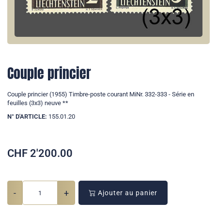
Couple princier
Couple princier (1955) Timbre-poste courant MiNr. 332-333 - Série en
feuilles (3x3) neuve **
N° D'ARTICLE:
155.01.20
CHF
2'200.00
-
+
Ajouter au panier