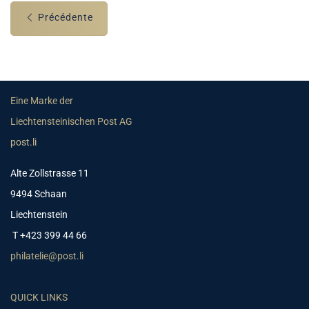
Précédente
Eine Marke der
Liechtensteinischen Post AG
post.li
Alte Zollstrasse 11
9494 Schaan
Liechtenstein
T +423 399 44 66
philatelie@post.li
QUICK LINKS