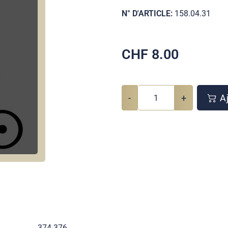
N° D'ARTICLE:
158.04.31
CHF
8.00
-
+
Aj
374-376