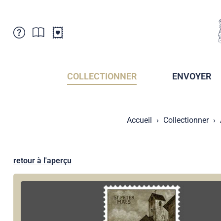
Service Clientele
Actualités
Points de vente
Abonnement
COLLECTIONNER
ENVOYER
Newsletter
Brochures
Archives des Brochures
Musée de la poste du Liechtenstein
Accueil
Collectionner
Archives des timbrage
Sociétés de collectionneurs
Presse / Médias
Crypto Timbres
Principauté de Liechtenstein
Postcrossing
retour à l'aperçu
Stamp Manager