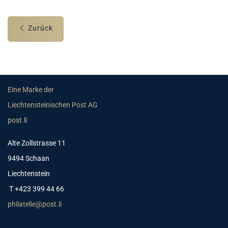
Zurück
Eine Marke der
Liechtensteinischen Post AG
post.li
Alte Zollstrasse 11
9494 Schaan
Liechtenstein
T +423 399 44 66
philatelie@post.li