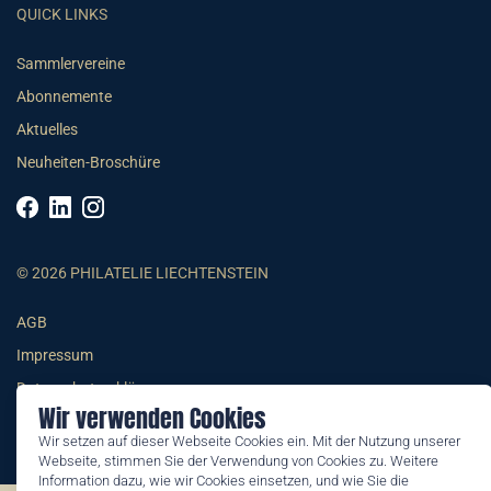
QUICK LINKS
Sammlervereine
Abonnemente
Aktuelles
Neuheiten-Broschüre
© 2026 PHILATELIE LIECHTENSTEIN
AGB
Impressum
Datenschutzerklärung
Wir verwenden Cookies
Wir setzen auf dieser Webseite Cookies ein. Mit der Nutzung unserer
Webseite, stimmen Sie der Verwendung von Cookies zu. Weitere
Information dazu, wie wir Cookies einsetzen, und wie Sie die