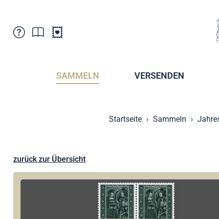
Kundenbetreuung
Aktuelles
Verkaufsstellen
Abonnemente
SAMMELN
VERSENDEN
Newsletter
Broschüren
Broschüren - Archiv
Postmuseum
Startseite
Sammeln
Jahre
Stempel - Archiv
Sammlervereine
Presse / Medien
Kryptobriefmarken
Fürstentum Liechtenstein
Postcrossing
zurück zur Übersicht
Stamp Manager