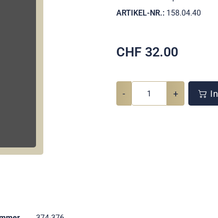
ARTIKEL-NR.:
158.04.40
CHF
32.00
-
+
In
ummer
374-376