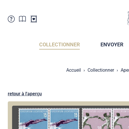
Service Clientele
Actualités
Points de vente
Abonnement
COLLECTIONNER
ENVOYER
Newsletter
Brochures
Archives des Brochures
Musée de la poste du Liechtenstein
Accueil
Collectionner
Ape
Archives des timbrage
Sociétés de collectionneurs
Presse / Médias
Crypto Timbres
Principauté de Liechtenstein
Postcrossing
retour à l'aperçu
Stamp Manager