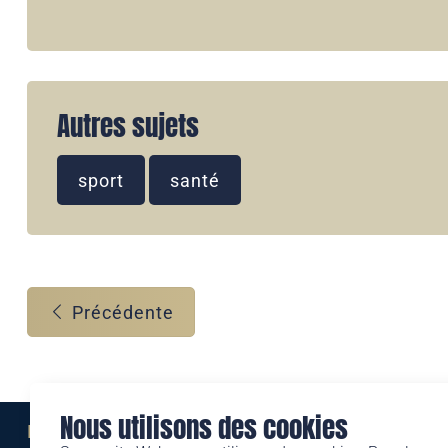
Autres sujets
sport
santé
Précédente
Nous utilisons des cookies
Eine Marke der