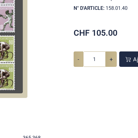
N° D'ARTICLE:
158.01.40
CHF
105.00
-
+
Aj
365-368