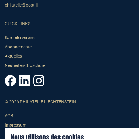
philatelie@post.li
QUICK LINKS
Sammlervereine
Abonnemente
Aktuelles
Neuheiten-Broschüre
© 2026 PHILATELIE LIECHTENSTEIN
AGB
Impressum
Datenschutzerklärung
Nous utilisons des cookies