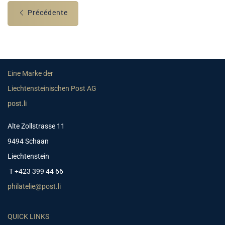
Précédente
Eine Marke der
Liechtensteinischen Post AG
post.li
Alte Zollstrasse 11
9494 Schaan
Liechtenstein
T +423 399 44 66
philatelie@post.li
QUICK LINKS