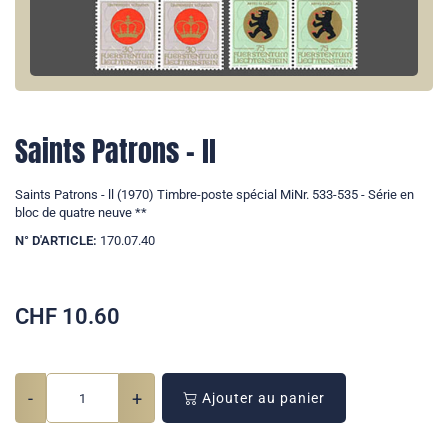
Saints Patrons - ll
Saints Patrons - ll (1970) Timbre-poste spécial MiNr. 533-535 - Série en
bloc de quatre neuve **
N° D'ARTICLE:
170.07.40
CHF
10.60
-
+
Ajouter au panier