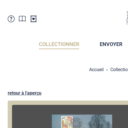
Service Clientele
Actualités
Points de vente
Abonnement
COLLECTIONNER
ENVOYER
Newsletter
Brochures
Archives des Brochures
Musée de la poste du Liechtenstein
Accueil
Collecti
Archives des timbrage
Sociétés de collectionneurs
Presse / Médias
Crypto Timbres
Principauté de Liechtenstein
Postcrossing
retour à l'aperçu
Stamp Manager