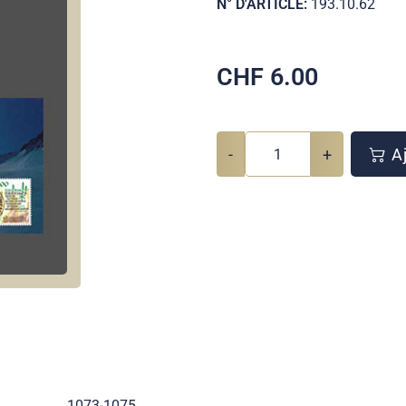
N° D'ARTICLE:
193.10.62
CHF
6.00
-
+
Aj
1073-1075