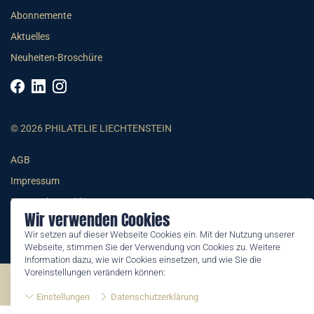
Abonnemente
Aktuelles
Neuheiten-Broschüre
© 2026 PHILATELIE LIECHTENSTEIN
AGB
Impressum
Datenschutzerklärung
Wir verwenden Cookies
Wir setzen auf dieser Webseite Cookies ein. Mit der Nutzung unserer
Webseite, stimmen Sie der Verwendung von Cookies zu. Weitere
Information dazu, wie wir Cookies einsetzen, und wie Sie die
Voreinstellungen verändern können:
©2026 by Philatelie Liechtenstein | All rights reserved
Einstellungen
Datenschutzerklärung