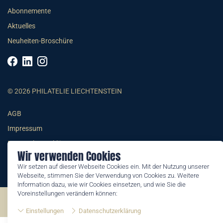
Abonnemente
Aktuelles
Neuheiten-Broschüre
© 2026 PHILATELIE LIECHTENSTEIN
AGB
Impressum
Datenschutzerklärung
Wir verwenden Cookies
Wir setzen auf dieser Webseite Cookies ein. Mit der Nutzung unserer
Webseite, stimmen Sie der Verwendung von Cookies zu. Weitere
Information dazu, wie wir Cookies einsetzen, und wie Sie die
Voreinstellungen verändern können:
©2026 by Philatelie Liechtenstein | All rights reserved
Einstellungen
Datenschutzerklärung