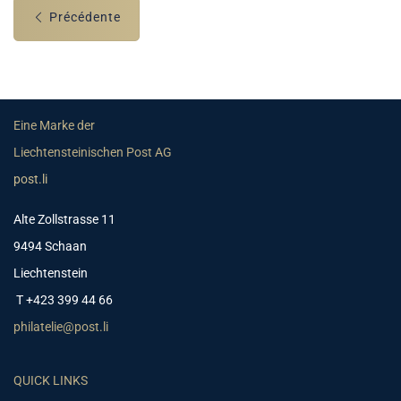
Précédente
Eine Marke der
Liechtensteinischen Post AG
post.li
Alte Zollstrasse 11
9494 Schaan
Liechtenstein
T +423 399 44 66
philatelie@post.li
QUICK LINKS