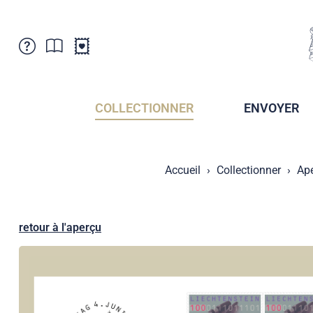
Service Clientele
Actualités
Points de vente
Abonnement
COLLECTIONNER
ENVOYER
Newsletter
Brochures
Archives des Brochures
Musée de la poste du Liechtenstein
Accueil
Collectionner
Ap
Archives des timbrage
Sociétés de collectionneurs
Presse / Médias
Crypto Timbres
Principauté de Liechtenstein
Postcrossing
retour à l'aperçu
Stamp Manager