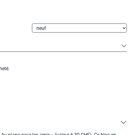
heté.
 Au piano pour les amis » (valeur 6,30 CHF). Ce bloc en