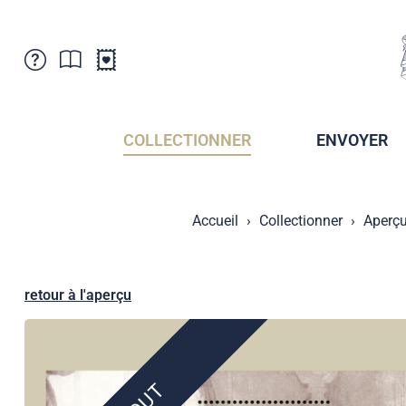
Service Clientele
Actualités
Points de vente
Abonnement
COLLECTIONNER
ENVOYER
Newsletter
Brochures
Archives des Brochures
Musée de la poste du Liechtenstein
Accueil
Collectionner
Aperçu
Archives des timbrage
Sociétés de collectionneurs
Presse / Médias
Crypto Timbres
Principauté de Liechtenstein
Postcrossing
retour à l'aperçu
Stamp Manager