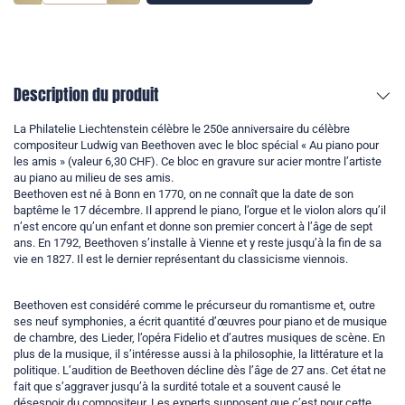
Description du produit
La Philatelie Liechtenstein célèbre le 250e anniversaire du célèbre
compositeur Ludwig van Beethoven avec le bloc spécial « Au piano pour
les amis » (valeur 6,30 CHF). Ce bloc en gravure sur acier montre l’artiste
au piano au milieu de ses amis.
Beethoven est né à Bonn en 1770, on ne connaît que la date de son
baptême le 17 décembre. Il apprend le piano, l’orgue et le violon alors qu’il
n’est encore qu’un enfant et donne son premier concert à l’âge de sept
ans. En 1792, Beethoven s’installe à Vienne et y reste jusqu’à la fin de sa
vie en 1827. Il est le dernier représentant du classicisme viennois.
Beethoven est considéré comme le précurseur du romantisme et, outre
ses neuf symphonies, a écrit quantité d’œuvres pour piano et de musique
de chambre, des Lieder, l’opéra Fidelio et d’autres musiques de scène. En
plus de la musique, il s’intéresse aussi à la philosophie, la littérature et la
politique. L’audition de Beethoven décline dès l’âge de 27 ans. Cet état ne
fait que s’aggraver jusqu’à la surdité totale et a souvent causé le
désespoir du compositeur. Les experts supposent que c’est pour cette