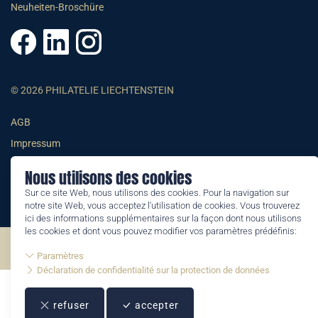
Neuheiten-Broschüre
© 2026 PHILATELIE LIECHTENSTEIN
AGB
Impressum
Datenschutzerklärung
Nous utilisons des cookies
Sur ce site Web, nous utilisons des cookies. Pour la navigation sur
notre site Web, vous acceptez l'utilisation de cookies. Vous trouverez
ici des informations supplémentaires sur la façon dont nous utilisons
les cookies et dont vous pouvez modifier vos paramètres prédéfinis:
©2026 by Philatelie Liechtenstein | All rights reserved
Paramètres
Déclaration de confidentialité sur la protection de données
refuser
accepter