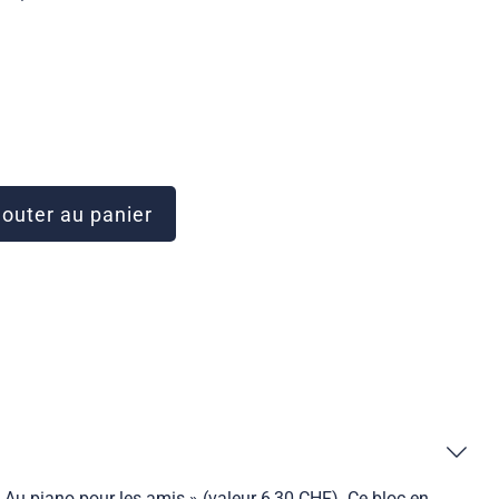
outer au panier
 Au piano pour les amis » (valeur 6,30 CHF). Ce bloc en