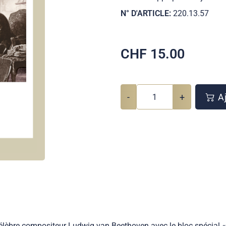
N° D'ARTICLE:
220.13.57
CHF
15.00
-
+
Aj
 célèbre compositeur Ludwig van Beethoven avec le bloc spécial «