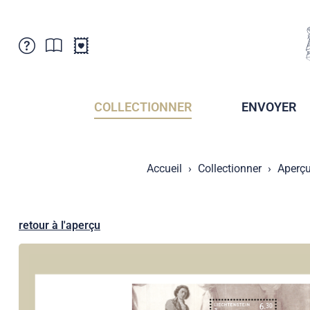
Service Clientele
Actualités
Points de vente
Abonnement
COLLECTIONNER
ENVOYER
Newsletter
Brochures
Archives des Brochures
Musée de la poste du Liechtenstein
Accueil
Collectionner
Aperçu
Archives des timbrage
Sociétés de collectionneurs
Presse / Médias
Crypto Timbres
Principauté de Liechtenstein
Postcrossing
retour à l'aperçu
Stamp Manager