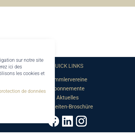
igation sur notre site
QUICK LINKS
rez ici des
lisons les cookies et
Sammlervereine
Abonnemente
 protection de données
Aktuelles
Neuheiten-Broschüre