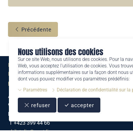
Précédente
Nous utilisons des cookies
Sur ce site Web, nous utilisons des cookies. Pour la nav
Eine Marke der
Web, vous acceptez l'utilisation de cookies. Vous trouve
informations supplémentaires sur la façon dont nous uti
Liechtensteinischen Post AG
dont vous pouvez modifier vos paramètres prédéfinis:
post.li
Paramètres
Déclaration de confidentialité sur la
Alte Zollstrasse 11
9494 Schaan
refuser
accepter
Liechtenstein
T +423 399 44 66
philatelie@post.li