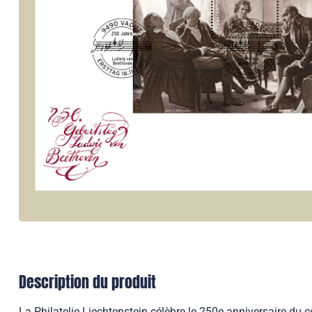
Description du produit
La Philatelie Liechtenstein célèbre le 250e anniversaire du