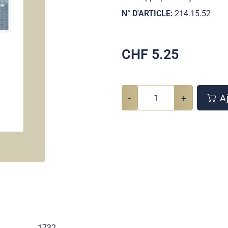
N° D'ARTICLE:
214.15.52
CHF
5.25
-
+
Aj
1732