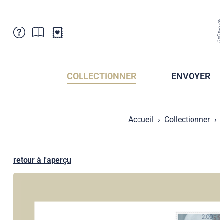
Service Clientele
Actualités
Points de vente
Abonnement
COLLECTIONNER
ENVOYER
Newsletter
Brochures
Archives des Brochures
Musée de la poste du Liechtenstein
Accueil
Collectionner
Archives des timbrage
Sociétés de collectionneurs
Presse / Médias
Crypto Timbres
Principauté de Liechtenstein
Postcrossing
retour à l'aperçu
Stamp Manager