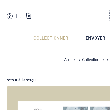
Service Clientele
Actualités
Points de vente
Abonnement
COLLECTIONNER
ENVOYER
Newsletter
Brochures
Archives des Brochures
Musée de la poste du Liechtenstein
Accueil
Collectionner
Archives des timbrage
Sociétés de collectionneurs
Presse / Médias
Crypto Timbres
Principauté de Liechtenstein
Postcrossing
retour à l'aperçu
Stamp Manager