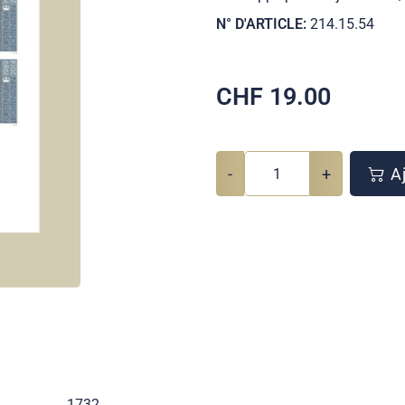
N° D'ARTICLE:
214.15.54
CHF
19.00
-
+
Aj
1732