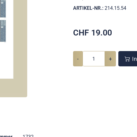
ARTIKEL-NR.:
214.15.54
CHF
19.00
-
+
In
ummer
1732