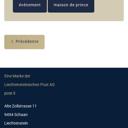
événement
maison de prince
Précédente
Eine Marke der
Liechtensteinischen Post AG
post.li
Alte Zollstrasse 11
9494 Schaan
Liechtenstein