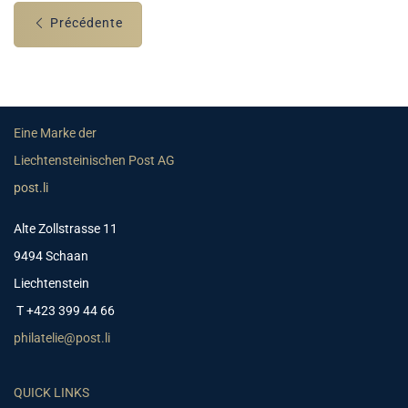
Précédente
Eine Marke der
Liechtensteinischen Post AG
post.li
Alte Zollstrasse 11
9494 Schaan
Liechtenstein
T +423 399 44 66
philatelie@post.li
QUICK LINKS