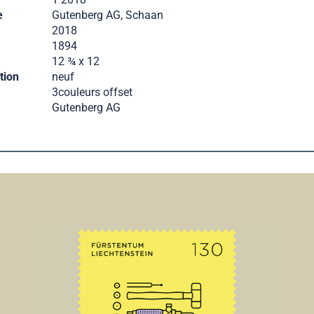
e
Gutenberg AG, Schaan
2018
1894
12 ¾ x 12
tion
neuf
3couleurs offset
Gutenberg AG