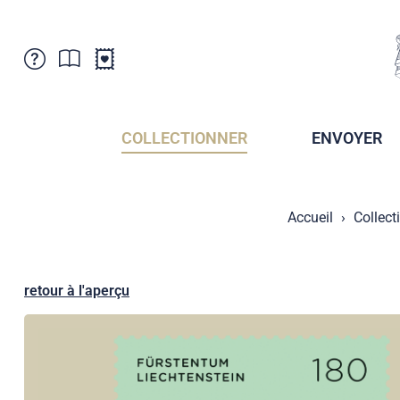
Service Clientele
Actualités
Points de vente
Abonnement
COLLECTIONNER
ENVOYER
Newsletter
Brochures
Archives des Brochures
Musée de la poste du Liechtenstein
Accueil
Collect
Archives des timbrage
Sociétés de collectionneurs
Presse / Médias
Crypto Timbres
Principauté de Liechtenstein
Postcrossing
retour à l'aperçu
Stamp Manager