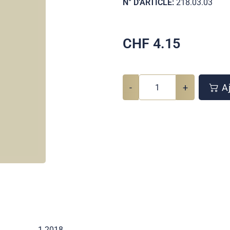
N° D'ARTICLE:
218.03.03
CHF
4.15
-
+
Aj
1 2018