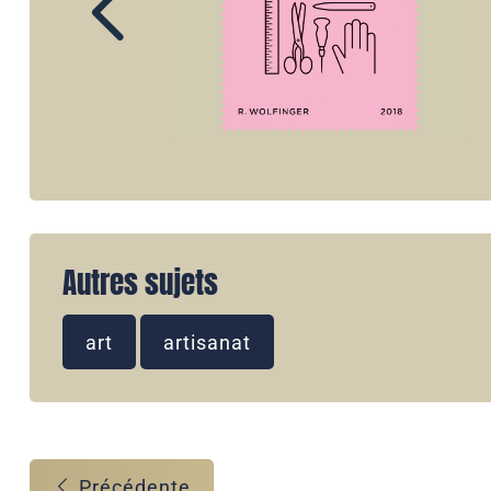
Autres sujets
art
artisanat
Précédente