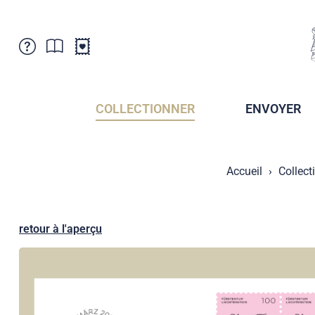
Service Clientele
Actualités
Points de vente
Abonnement
COLLECTIONNER
ENVOYER
Newsletter
Brochures
Archives des Brochures
Musée de la poste du Liechtenstein
Accueil
Collect
Archives des timbrage
Sociétés de collectionneurs
Presse / Médias
Crypto Timbres
Principauté de Liechtenstein
Postcrossing
retour à l'aperçu
Stamp Manager