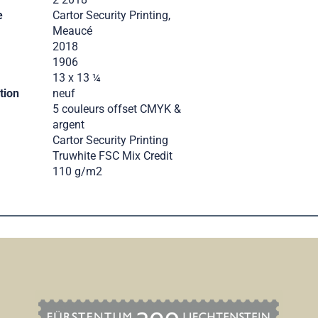
e
Cartor Security Printing,
Meaucé
2018
1906
13 x 13 ¼
tion
neuf
5 couleurs offset CMYK &
argent
Cartor Security Printing
Truwhite FSC Mix Credit
110 g/m2