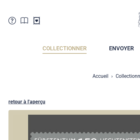
Service Clientele
Actualités
Points de vente
Abonnement
COLLECTIONNER
ENVOYER
Newsletter
Brochures
Archives des Brochures
Musée de la poste du Liechtenstein
Accueil
Collectionn
Archives des timbrage
Sociétés de collectionneurs
Presse / Médias
Crypto Timbres
Principauté de Liechtenstein
Postcrossing
retour à l'aperçu
Stamp Manager