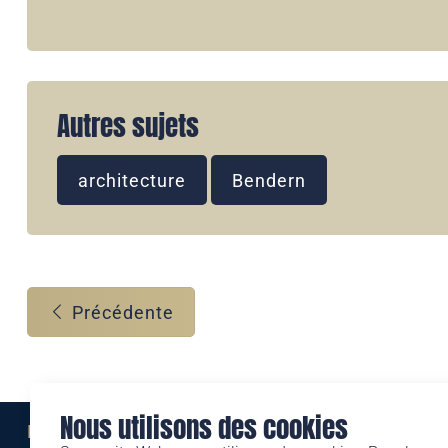
Autres sujets
architecture
Bendern
Précédente
Nous utilisons des cookies
Eine Marke der