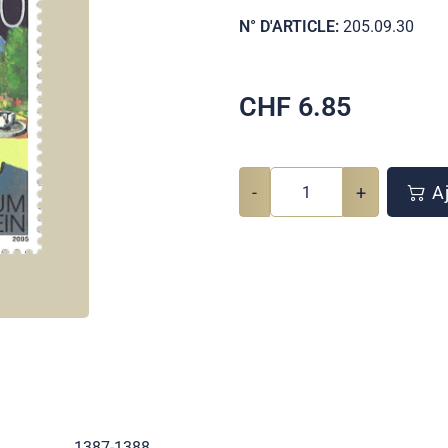
N° D'ARTICLE:
205.09.30
CHF
6.85
-
+
Aj
1387-1388