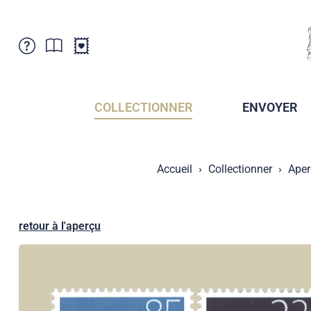
Service Clientele
Actualités
Points de vente
Abonnement
COLLECTIONNER
ENVOYER
Newsletter
Brochures
Archives des Brochures
Musée de la poste du Liechtenstein
Accueil
Collectionner
Aper
Archives des timbrage
Sociétés de collectionneurs
Presse / Médias
Crypto Timbres
Principauté de Liechtenstein
Postcrossing
retour à l'aperçu
Stamp Manager