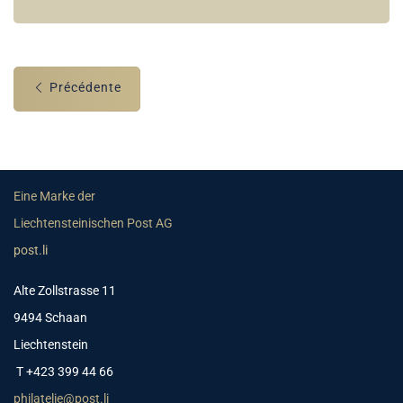
Précédente
Eine Marke der
Liechtensteinischen Post AG
post.li
Alte Zollstrasse 11
9494 Schaan
Liechtenstein
T +423 399 44 66
philatelie@post.li