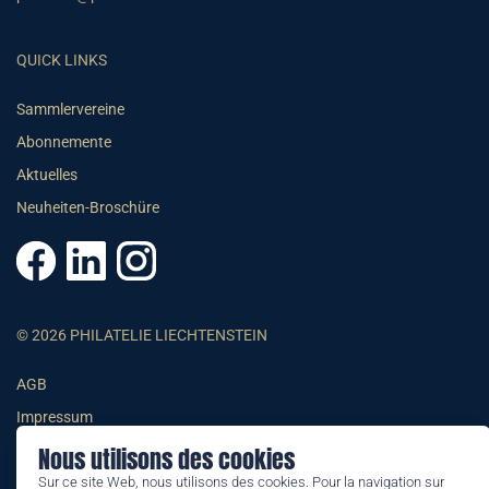
QUICK LINKS
Sammlervereine
Abonnemente
Aktuelles
Neuheiten-Broschüre
© 2026 PHILATELIE LIECHTENSTEIN
AGB
Impressum
Datenschutzerklärung
Nous utilisons des cookies
Sur ce site Web, nous utilisons des cookies. Pour la navigation sur