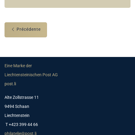
Précédente
Eine Marke der
Liechtensteinischen Post AG
post.li
Alte Zollstrasse 11
9494 Schaan
Liechtenstein
T +423 399 44 66
philatelie@post.li