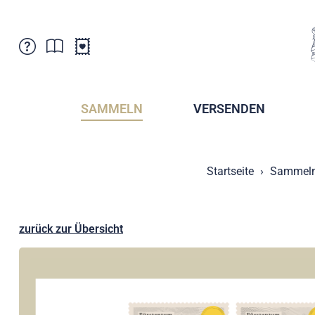
Kundenbetreuung
Aktuelles
Verkaufsstellen
Abonnemente
SAMMELN
VERSENDEN
Newsletter
Broschüren
Broschüren - Archiv
Postmuseum
Startseite
Sammel
Stempel - Archiv
Sammlervereine
Presse / Medien
Kryptobriefmarken
Fürstentum Liechtenstein
Postcrossing
zurück zur Übersicht
Stamp Manager