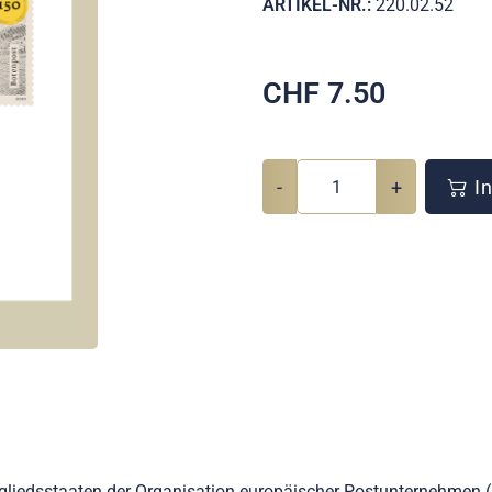
ARTIKEL-NR.:
220.02.52
CHF
7.50
-
+
In
itgliedsstaaten der Organisation europäischer Postunternehme