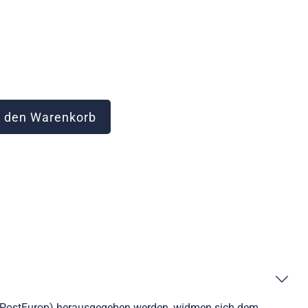
 den Warenkorb
n (PostEurop) herausgegeben werden, widmen sich dem