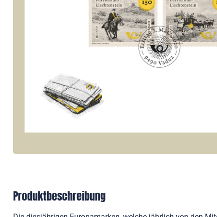
Produktbeschreibung
Die diesjährigen Europamarken, welche jährlich von den M