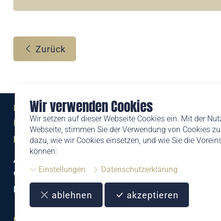
Zurück
Wir verwenden Cookies
Eine Marke der
Wir setzen auf dieser Webseite Cookies ein. Mit der Nu
Liechtensteinischen Post AG
Webseite, stimmen Sie der Verwendung von Cookies zu.
post.li
dazu, wie wir Cookies einsetzen, und wie Sie die Vorei
können:
Alte Zollstrasse 11
Einstellungen
Datenschutzerklärung
9494 Schaan
Liechtenstein
ablehnen
akzeptieren
T +423 399 44 66
philatelie@post.li