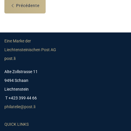
Précédente
Eine Marke der
Liechtensteinischen Post AG
post.li
Alte Zollstrasse 11
9494 Schaan
Liechtenstein
T +423 399 44 66
philatelie@post.li
QUICK LINKS