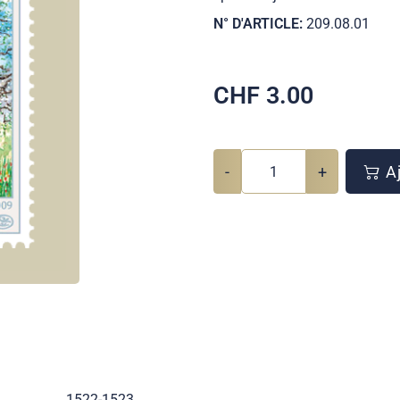
N° D'ARTICLE:
209.08.01
CHF
3.00
-
+
Aj
1522-1523