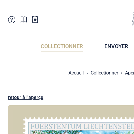
Service Clientele
Actualités
Points de vente
Abonnement
COLLECTIONNER
ENVOYER
Newsletter
Brochures
Archives des Brochures
Musée de la poste du Liechtenstein
Accueil
Collectionner
Ape
Archives des timbrage
Sociétés de collectionneurs
Presse / Médias
Crypto Timbres
Principauté de Liechtenstein
Postcrossing
retour à l'aperçu
Stamp Manager