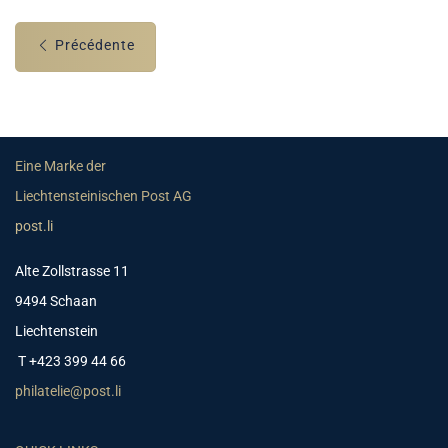
Précédente
Eine Marke der
Liechtensteinischen Post AG
post.li
Alte Zollstrasse 11
9494 Schaan
Liechtenstein
T +423 399 44 66
philatelie@post.li