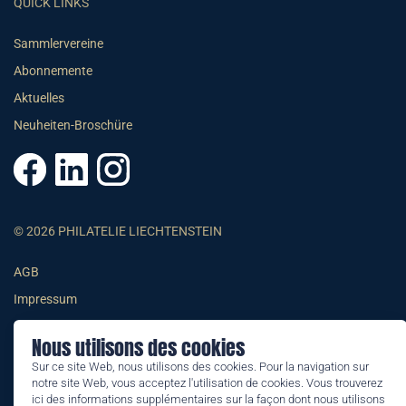
QUICK LINKS
Sammlervereine
Abonnemente
Aktuelles
Neuheiten-Broschüre
© 2026 PHILATELIE LIECHTENSTEIN
AGB
Impressum
Datenschutzerklärung
Nous utilisons des cookies
Sur ce site Web, nous utilisons des cookies. Pour la navigation sur
notre site Web, vous acceptez l'utilisation de cookies. Vous trouverez
ici des informations supplémentaires sur la façon dont nous utilisons