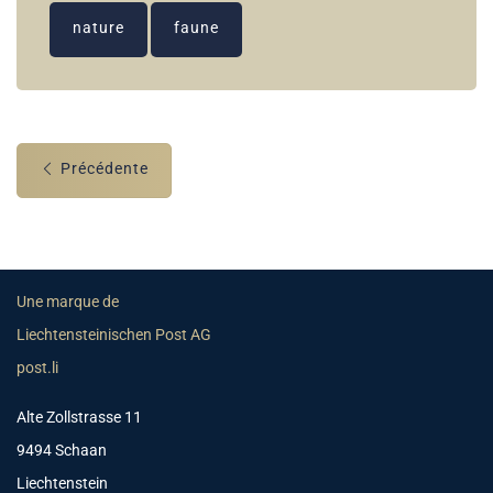
nature
faune
Précédente
Une marque de
Liechtensteinischen Post AG
post.li
Alte Zollstrasse 11
9494 Schaan
Liechtenstein