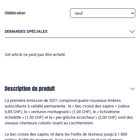
Oblitération
DEMANDES SPÉCIALES
Cet article ne peut pas être acheté.
Description du produit
La première émission de 2021 comprend quatre nouveaux timbres
autocollants à validité permanente : le « bec-croisé des sapins » (valeur
0,85 CHF), le « venturon montagnard » (1,00 CHF), le « tichodrome
échelette » (1,50 CHF) et la « pie-grièche écorcheur » (2,00 CHF) sont des
oiseaux chanteurs colorés vivant au Liechtenstein.
Le bec-croisé des sapins vit dans les forêts de résineux jusqu’à 1 800
mètres d’altitude maximum. Avec son bec puissant et son plumage